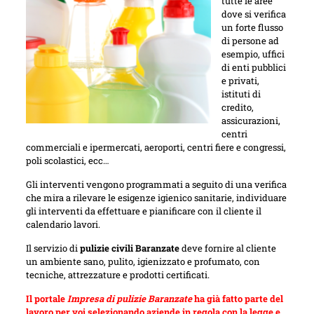
tutte le aree
dove si verifica
un forte flusso
di persone ad
esempio, uffici
di enti pubblici
e privati,
istituti di
credito,
assicurazioni,
centri
commerciali e ipermercati, aeroporti, centri fiere e congressi,
poli scolastici, ecc…
Gli interventi vengono programmati a seguito di una verifica
che mira a rilevare le esigenze igienico sanitarie, individuare
gli interventi da effettuare e pianificare con il cliente il
calendario lavori.
Il servizio di
pulizie civili Baranzate
deve fornire al cliente
un ambiente sano, pulito, igienizzato e profumato, con
tecniche, attrezzature e prodotti certificati.
Il portale
Impresa di pulizie Baranzate
ha già fatto parte del
lavoro per voi selezionando aziende in regola con la legge e