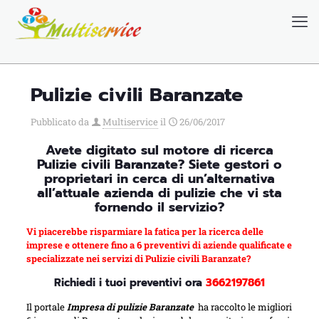
Chi siamo
Blog
Pulizie civili Baranzate
Pubblicato da
Multiservice
il
26/06/2017
Avete digitato sul motore di ricerca
Pulizie civili Baranzate? Siete gestori o
proprietari in cerca di un’alternativa
all’attuale azienda di pulizie che vi sta
fornendo il servizio?
Vi piacerebbe risparmiare la fatica per la ricerca delle
imprese e ottenere fino a 6 preventivi di aziende qualificate e
specializzate nei servizi di Pulizie civili Baranzate?
Richiedi i tuoi preventivi ora
3662197861
Il portale
Impresa di pulizie Baranzate
ha raccolto le migliori