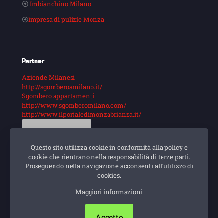
Imbianchino Milano
Impresa di pulizie Monza
Partner
Aziende Milanesi
http://sgomberoamilano.it/
Sgombero appartamenti
http://www.sgomberomilano.com/
http://www.ilportaledimonzabrianza.it/
Guarda di più
Questo sito utilizza cookie in conformità alla policy e
cookie che rientrano nella responsabilità di terze parti.
Proseguendo nella navigazione acconsenti all’utilizzo di
cookies.
© Impresa di pulizie Milano. Sito e posizionamento
Maggiori informazioni
realizzato dall'
Agenzia web Milano
Web Revolution.
Privacy e cookie policy
|
Mappa Del Sito
Accetto