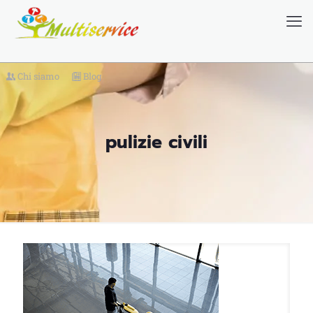
Chi siamo
Blog
pulizie civili