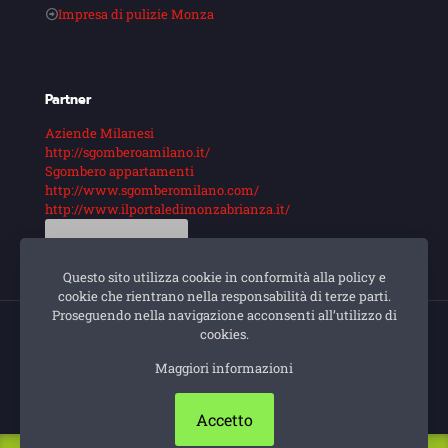
Impresa di pulizie Monza
Partner
Aziende Milanesi
http://sgomberoamilano.it/
Sgombero appartamenti
http://www.sgomberomilano.com/
http://www.ilportaledimonzabrianza.it/
Guarda di più
Questo sito utilizza cookie in conformità alla policy e
cookie che rientrano nella responsabilità di terze parti.
Proseguendo nella navigazione acconsenti all’utilizzo di
cookies.
© Impresa di pulizie Milano. Sito e posizionamento
Maggiori informazioni
realizzato dall'
Agenzia web Milano
Web Revolution.
Privacy e cookie policy
|
Mappa Del Sito
Accetto