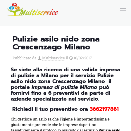
Chi siamo
Blog
Pulizie asilo nido zona
Crescenzago Milano
Pubblicato da
Multiservice
il
10/02/2017
Se siete alla ricerca di una valida impresa
di pulizie a Milano per il servizio Pulizie
asilo nido zona Crescenzago Milano
il
portale
Impresa di pulizie Milano
può
fornirvi fino a 6 preventivi da parte di
aziende specializzate nel servizio.
Richiedi il tuo preventivo ora
3662197861
Chi gestisce un asilo sa che l’igiene è importantissima e
giustamente pretende che le imprese rispettino
tassativamente il protocollo previsto dal servizio
Pulizie asilo