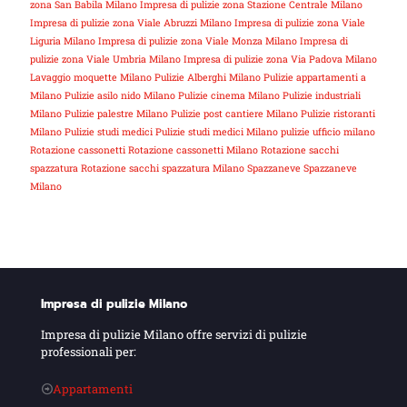
zona San Babila Milano
Impresa di pulizie zona Stazione Centrale Milano
Impresa di pulizie zona Viale Abruzzi Milano
Impresa di pulizie zona Viale
Liguria Milano
Impresa di pulizie zona Viale Monza Milano
Impresa di
pulizie zona Viale Umbria Milano
Impresa di pulizie zona Via Padova Milano
Lavaggio moquette Milano
Pulizie Alberghi Milano
Pulizie appartamenti a
Milano
Pulizie asilo nido Milano
Pulizie cinema Milano
Pulizie industriali
Milano
Pulizie palestre Milano
Pulizie post cantiere Milano
Pulizie ristoranti
Milano
Pulizie studi medici
Pulizie studi medici Milano
pulizie ufficio milano
Rotazione cassonetti
Rotazione cassonetti Milano
Rotazione sacchi
spazzatura
Rotazione sacchi spazzatura Milano
Spazzaneve
Spazzaneve
Milano
Impresa di pulizie Milano
Impresa di pulizie Milano offre servizi di pulizie
professionali per:
Appartamenti