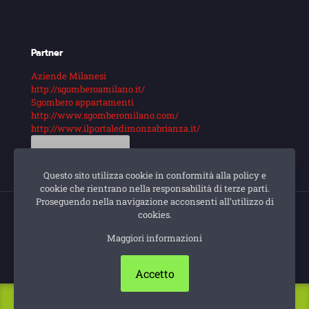
Partner
Aziende Milanesi
http://sgomberoamilano.it/
Sgombero appartamenti
http://www.sgomberomilano.com/
http://www.ilportaledimonzabrianza.it/
Guarda di più
Questo sito utilizza cookie in conformità alla policy e
cookie che rientrano nella responsabilità di terze parti.
Proseguendo nella navigazione acconsenti all’utilizzo di
cookies.
© Impresa di pulizie Milano. Sito e posizionamento
Maggiori informazioni
realizzato dall'
Agenzia web Milano
Web Revolution.
Privacy e cookie policy
|
Mappa Del Sito
Accetto