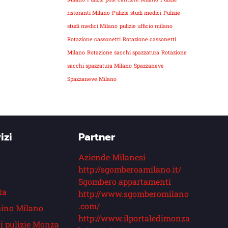
ristoranti Milano
Pulizie studi medici
Pulizie
studi medici Milano
pulizie ufficio milano
Rotazione cassonetti
Rotazione cassonetti
Milano
Rotazione sacchi spazzatura
Rotazione
sacchi spazzatura Milano
Spazzaneve
Spazzaneve Milano
izi
Partner
Aziende Milanesi
http://sgomberoamilano.it/
Sgombero appartamenti
ta
http://www.sgomberomilano
.com/
ino Milano
http://www.ilportaledimonza
i pulizie Monza