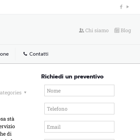
Chi siamo
Blog
ione
Contatti
Richiedi un preventivo
ategories
osa stà
ervizio
che di