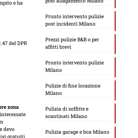
post allagamento Milano
ompito e ha
Pronto intervento pulizie
post incidenti Milano
Prezzi pulizie B&B o per
rt.47 del DPR
affitti brevi
Pronto intervento pulizie
Milano
Pulizie di fine locazione
Milano
iere zona
Pulizia di soffitte e
 interessate
scantinati Milano
in
 e devo
Pulizia garage e box Milano
ivi gratuiti