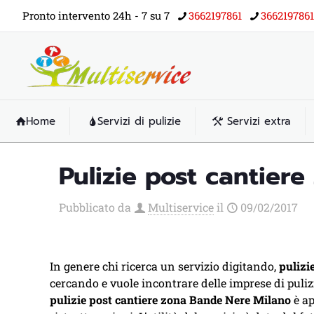
Pronto intervento 24h - 7 su 7
3662197861
3662197861
Home
Servizi di pulizie
Servizi extra
Pulizie post cantier
Pubblicato da
Multiservice
il
09/02/2017
In genere chi ricerca un servizio digitando,
pulizi
cercando e vuole incontrare delle imprese di puliz
pulizie post cantiere zona Bande Nere Milano
è a