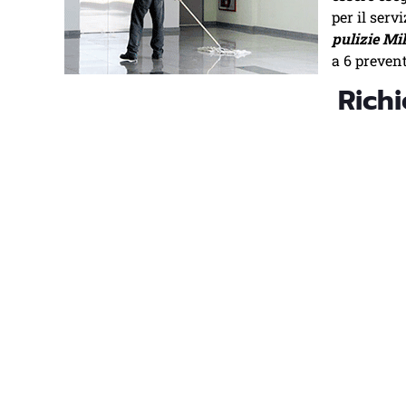
per il serv
pulizie Mi
a 6 preven
Richi