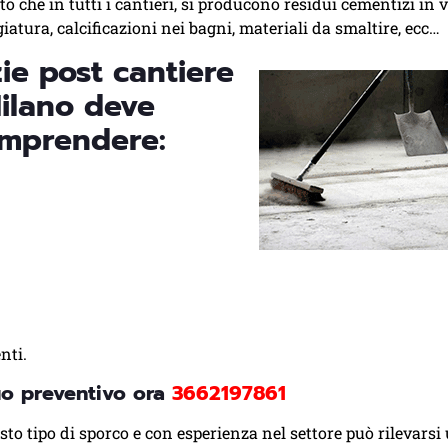
atto che in tutti i cantieri, si producono residui cementizi in 
atura, calcificazioni nei bagni, materiali da smaltire, ecc…
ie post cantiere
ilano deve
omprendere:
nti.
tuo preventivo ora
3662197861
sto tipo di sporco e con esperienza nel settore può rilevars