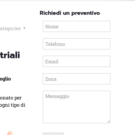
Richiedi un preventivo
ategories
riali
oglio
ionato per
ogni tipo di