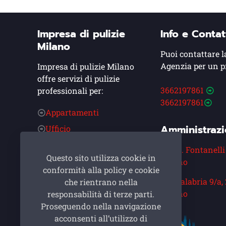
Impresa di pulizie
Info e Contat
Milano
Puoi contattare l
Agenzia per un p
Impresa di pulizie Milano
offre servizi di pulizie
3662197861
professionali per:
3662197861
Appartamenti
Amministraz
Ufficio
Condominio
Via A. Fontanelli
Questo sito utilizza cookie in
Alberghi
Milano
conformità alla policy e cookie
Post Cantiere
Via Calabria 9/a,
che rientrano nella
Asilo Nido
Milano
responsabilità di terze parti.
Proseguendo nella navigazione
Ristoranti
acconsenti all’utilizzo di
Cinema