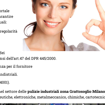
ortale
arantire
ali:
regolarità
dei
ensi dell’art.47 del DPR 445/2000.
za per il fornitore
distriali.
4001).
el settore delle
pulizie industriali zona Grattosoglio Milan
utiche, elettroniche, metalmeccanico, chimiche, cartotecni