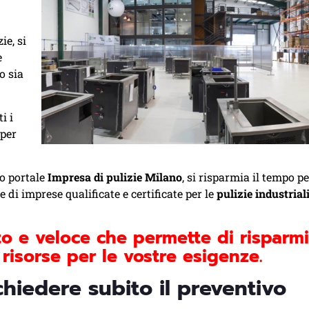
ie, si
e
o sia
i i
 per
ro portale
Impresa di pulizie Milano
, si risparmia il tempo pe
 di imprese qualificate e certificate per le
pulizie industrial
o e veloce che permette di risparm
risorse per le vostre esigenze.
ichiedere subito il preventivo