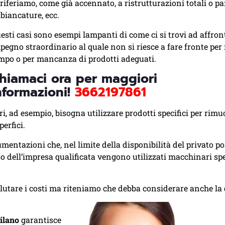
 riferiamo, come già accennato, a ristrutturazioni totali o par
biancature, ecc.
esti casi sono esempi lampanti di come ci si trovi ad affro
pegno straordinario al quale non si riesce a fare fronte per 
mpo o per mancanza di prodotti adeguati.
hiamaci ora per maggiori
nformazioni!
3662197861
ari, ad esempio, bisogna utilizzare prodotti specifici per rim
erfici.
umentazioni che, nel limite della disponibilità del privato p
so dell’impresa qualificata vengono utilizzati macchinari spe
alutare i costi ma riteniamo che debba considerare anche la 
ilano
garantisce