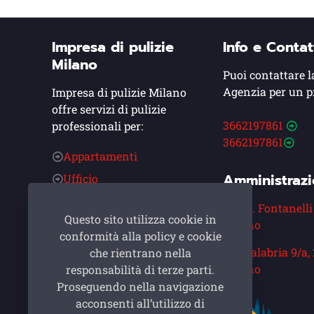
Impresa di pulizie
Info e Contat
Milano
Puoi contattare l
Agenzia per un p
Impresa di pulizie Milano
offre servizi di pulizie
3662197861
professionali per:
3662197861
Appartamenti
Amministraz
Ufficio
Condominio
Via A. Fontanelli
Questo sito utilizza cookie in
Alberghi
Milano
conformità alla policy e cookie
Post Cantiere
Via Calabria 9/a,
che rientrano nella
Asilo Nido
Milano
responsabilità di terze parti.
Proseguendo nella navigazione
Ristoranti
acconsenti all’utilizzo di
Cinema