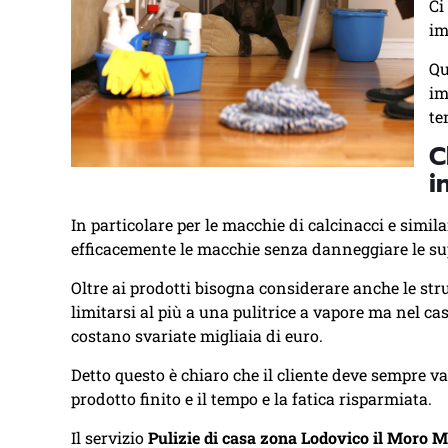
Ci
im
Qu
im
te
C
i
In particolare per le macchie di calcinacci e simil
efficacemente le macchie senza danneggiare le sup
Oltre ai prodotti bisogna considerare anche le str
limitarsi al più a una pulitrice a vapore ma nel ca
costano svariate migliaia di euro.
Detto questo è chiaro che il cliente deve sempre v
prodotto finito e il tempo e la fatica risparmiata.
Il servizio
Pulizie di casa zona Lodovico il Moro M