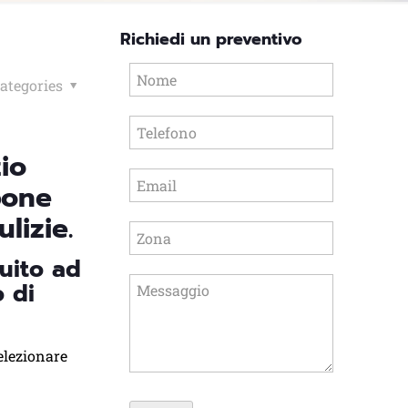
Richiedi un preventivo
ategories
io
pone
lizie.
guito ad
o di
elezionare