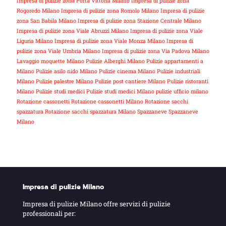
Impresa di pulizie zona Porta Vittoria Milano
Impresa di pulizie zona
Rogoredo Milano
Impresa di pulizie zona Romolo Milano
Impresa di pulizie
zona San Babila Milano
Impresa di pulizie zona Stazione Centrale Milano
Impresa di pulizie zona Viale Abruzzi Milano
Impresa di pulizie zona Viale
Liguria Milano
Impresa di pulizie zona Viale Monza Milano
Impresa di
pulizie zona Viale Umbria Milano
Impresa di pulizie zona Via Padova Milano
Lavaggio moquette Milano
Pulizie Alberghi Milano
Pulizie appartamenti a
Milano
Pulizie asilo nido Milano
Pulizie cinema Milano
Pulizie industriali
Milano
Pulizie palestre Milano
Pulizie post cantiere Milano
Pulizie ristoranti
Milano
Pulizie studi medici
Pulizie studi medici Milano
pulizie ufficio milano
Rotazione cassonetti
Rotazione cassonetti Milano
Rotazione sacchi
spazzatura
Rotazione sacchi spazzatura Milano
Spazzaneve
Spazzaneve
Milano
Impresa di pulizie Milano
Impresa di pulizie Milano offre servizi di pulizie
professionali per: