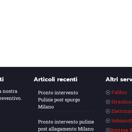
ti
Articoli recenti
Altri serv
a nostra
Fabbro
Pronto intervento
reventivo.
Pulizie post spurgo
Idraulico
Milano
Elettricis
Imbianch
Pronto intervento pulizie
post allagamento Milano
Impresa d