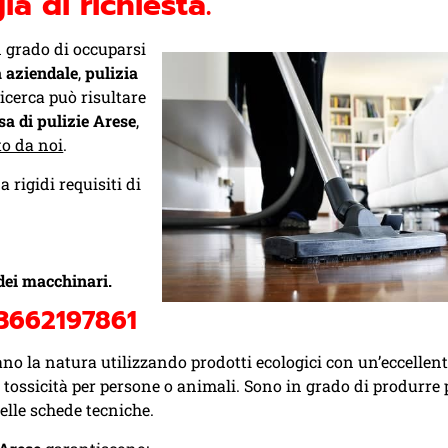
ia di richiesta.
n grado di occuparsi
a aziendale
,
pulizia
 ricerca può risultare
a di pulizie Arese
,
to da noi
.
 rigidi requisiti di
 dei macchinari.
3662197861
ano la natura utilizzando prodotti ecologici con un’eccellen
tossicità per persone o animali. Sono in grado di produrre p
delle schede tecniche.