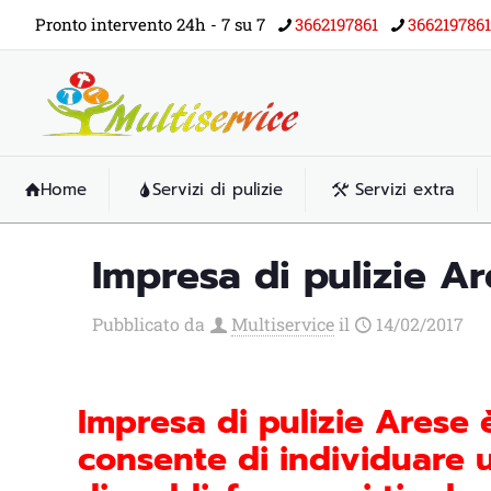
Pronto intervento 24h - 7 su 7
3662197861
3662197861
Home
Servizi di pulizie
Servizi extra
Impresa di pulizie A
Pubblicato da
Multiservice
il
14/02/2017
Impresa di pulizie Arese
consente di individuare u