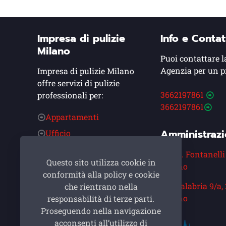
Impresa di pulizie
Info e Contat
Milano
Puoi contattare l
Agenzia per un p
Impresa di pulizie Milano
offre servizi di pulizie
3662197861
professionali per:
3662197861
Appartamenti
Amministraz
Ufficio
Condominio
Via A. Fontanelli
Questo sito utilizza cookie in
Alberghi
Milano
conformità alla policy e cookie
Post Cantiere
Via Calabria 9/a,
che rientrano nella
Asilo Nido
Milano
responsabilità di terze parti.
Proseguendo nella navigazione
Ristoranti
acconsenti all’utilizzo di