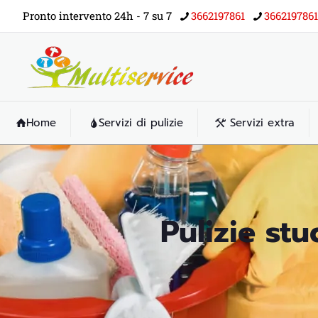
Pronto intervento 24h - 7 su 7
3662197861
3662197861
Home
Servizi di pulizie
Servizi extra
Pulizie st