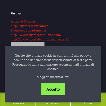
Partner
Aziende Milanesi
http://sgomberoamilano.it/
Sgombero appartamenti
http://www.sgomberomilano.com/
http://www.ilportaledimonzabrianza.it/
Guarda di più
Questo sito utilizza cookie in conformità alla policy e
cookie che rientrano nella responsabilità di terze parti.
Proseguendo nella navigazione acconsenti all’utilizzo di
cookies.
© Impresa di pulizie Milano. Sito e posizionamento
Maggiori informazioni
realizzato dall'
Agenzia web Milano
Web Revolution.
Privacy e cookie policy
|
Mappa Del Sito
Accetto
Telefono
Whatsapp
Email