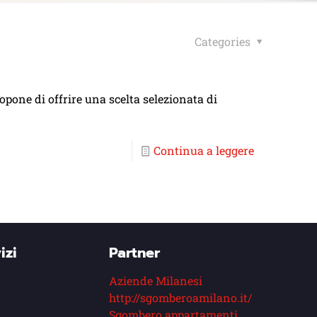
Categories
opone di offrire una scelta selezionata di
Continua a leggere
izi
Partner
Aziende Milanesi
http://sgomberoamilano.it/
Sgombero appartamenti