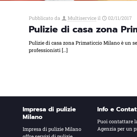
Pubblicato da
Multiservice
il
02/11/2017
Pulizie di casa zona Pri
Pulizie di casa zona Primaticcio Milano è un ser
professionisti
[…]
Impresa di pulizie
Info e Contat
Milano
Puoi contattare l
Agenzia per un p
Impresa di pulizie Milano
offre servizi di pulizie