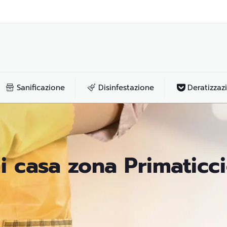
Sanificazione
Disinfestazione
Deratizzaz
di casa zona Primaticc