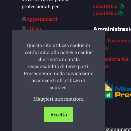
3662197861
professionali per:
3662197861
Appartamenti
Amministraz
Ufficio
Condominio
Via A. Fontanelli
Questo sito utilizza cookie in
Alberghi
Milano
conformità alla policy e cookie
Post Cantiere
Via Calabria 9/a,
che rientrano nella
Asilo Nido
Milano
responsabilità di terze parti.
Proseguendo nella navigazione
Ristoranti
acconsenti all’utilizzo di
Cinema
cookies.
Palestre
Maggiori informazioni
Studi Medici
Accetto
© Impresa di pulizie Milano. Sito e posizionamento