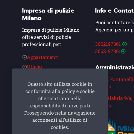
Impresa di pulizie
Info e Contat
Milano
Puoi contattare l
Agenzia per un p
Impresa di pulizie Milano
offre servizi di pulizie
3662197861
professionali per:
3662197861
Appartamenti
Amministraz
Ufficio
Condominio
Via A. Fontanelli
Questo sito utilizza cookie in
Alberghi
Milano
conformità alla policy e cookie
Post Cantiere
Via Calabria 9/a,
che rientrano nella
Asilo Nido
Milano
responsabilità di terze parti.
Proseguendo nella navigazione
Ristoranti
acconsenti all’utilizzo di
Cinema
cookies.
Palestre